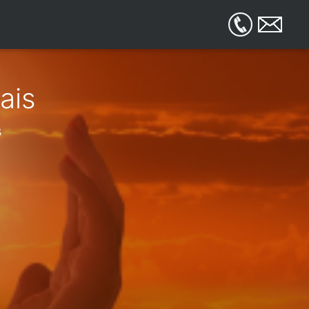
ais
s