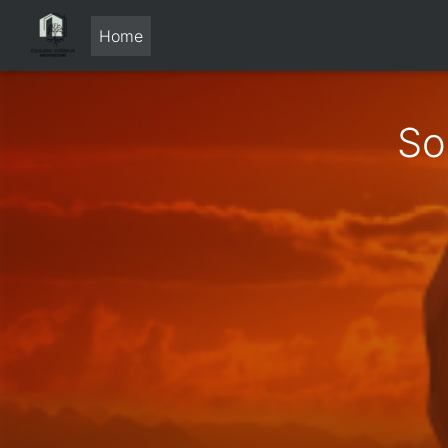
Home
So