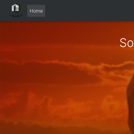
Home
So